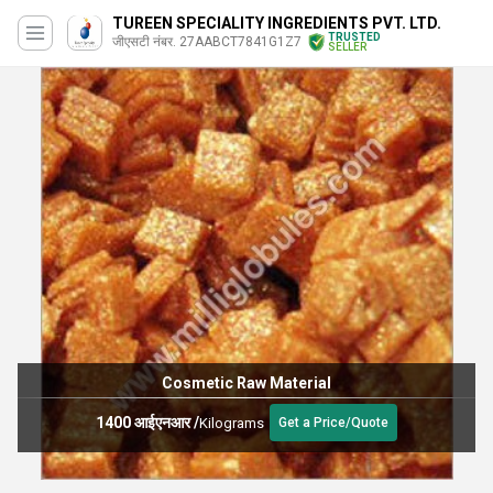
TUREEN SPECIALITY INGREDIENTS PVT. LTD.
TRUSTED
जीएसटी नंबर. 27AABCT7841G1Z7
SELLER
Cosmetic Raw Material
1400 आईएनआर
/
Kilograms
Get a Price/Quote