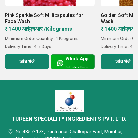
Pink Sparkle Soft Millicapsules for
Golden Soft Mill
Face Wash
Wash
₹ 1400 आईएनआर /Kilograms
₹ 1400 आईएनआर
Minimum Order Quantity : 1 Kilograms
Minimum Order Quan
Delivery Time : 4-5 Days
Delivery Time : 4-5
WhatsApp
जांच भेजें
जांच भेजें
Get Latest Price
TUREEN SPECIALITY INGREDIENTS PVT. LTD.
No.4857/173, Pantnagar-Ghatkopar East, Mumbai,