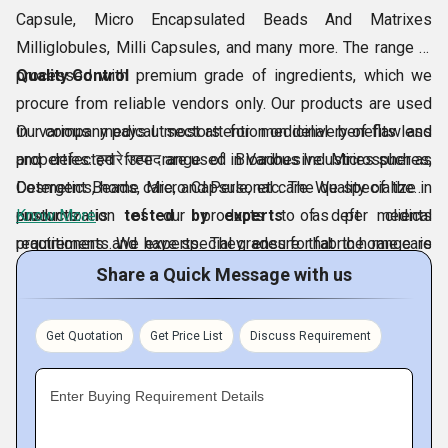
Capsule, Micro Encapsulated Beads And Matrixes
Milliglobules, Milli Capsules, and many more. The range is
processed with premium grade of ingredients, which we
Quality Control
procure from reliable vendors only. Our products are used
in various medical sectors for medicinal benefits and
Our company pays utmost attention on delivery of flawless
properties. हमारे उत्पाद are used in Various Industries such as
and defected free range of Bioadhesive Microspheres,
Cosmetics, home care, and Personal care. We specialize in
Detergent Beads, Micro Capsule, etc. The quality of these
customization of our products to as per clients
products is
Know More
tested by experts
of deft medical
requirements. We have special grades for fabric home care
practitioners and experts. They ensure that the range is
products.
processed in hygiene unit, which is equipped
Share a Quick Message with us
Get Quotation
Get Price List
Discuss Requirement
Enter Buying Requirement Details