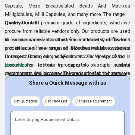
Capsule, Micro Encapsulated Beads And Matrixes
Milliglobules, Milli Capsules, and many more. The range is
processed with premium grade of ingredients, which we
Quality Control
procure from reliable vendors only. Our products are used
in various medical sectors for medicinal benefits and
Our company pays utmost attention on delivery of flawless
properties. हमारे उत्पाद are used in Various Industries such as
and defected free range of Bioadhesive Microspheres,
Cosmetics, home care, and Personal care. We specialize in
Detergent Beads, Micro Capsule, etc. The quality of these
customization of our products to as per clients
products is
Know More
tested by experts
of deft medical
requirements. We have special grades for fabric home care
practitioners and experts. They ensure that the range is
products.
processed in hygiene unit, which is equipped
Share a Quick Message with us
Get Quotation
Get Price List
Discuss Requirement
Enter Buying Requirement Details