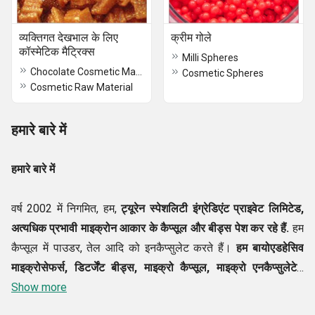
व्यक्तिगत देखभाल के लिए
क्रीम गोले
कॉस्मेटिक मैट्रिक्स
Milli Spheres
Chocolate Cosmetic Matrixes Product
Cosmetic Spheres
Cosmetic Raw Material
हमारे बारे में
हमारे बारे में
वर्ष 2002 में निगमित, हम,
ट्यूरेन स्पेशलिटी इंग्रेडिएंट प्राइवेट लिमिटेड,
अत्यधिक प्रभावी माइक्रोन आकार के कैप्सूल और बीड्स पेश कर रहे हैं.
हम
कैप्सूल में पाउडर, तेल आदि को इनकैप्सुलेट करते हैं।
हम
बायोएडहेसिव
माइक्रोसेफर्स, डिटर्जेंट बीड्स, माइक्रो कैप्सूल, माइक्रो एनकैप्सुलेटेड
बीड्स एंड मैट्रिक्स मिल्ली ग्लोब्यूल्स, मिल्ली कैप्सूल, स्फेरिकल मैट्रिसेस,
Show more
फेस वॉश के लिए कॉस्मेटिक बीड्स और कई अन्य के विश्वसनीय निर्माता,