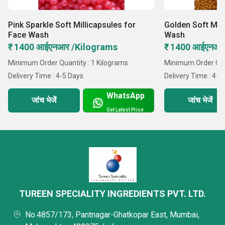
Pink Sparkle Soft Millicapsules for
Golden Soft Mill
Face Wash
Wash
₹ 1400 आईएनआर /Kilograms
₹ 1400 आईएनआर
Minimum Order Quantity : 1 Kilograms
Minimum Order Quan
Delivery Time : 4-5 Days
Delivery Time : 4-5
WhatsApp
जांच भेजें
जांच भेजें
Get Latest Price
TUREEN SPECIALITY INGREDIENTS PVT. LTD.
No.4857/173, Pantnagar-Ghatkopar East, Mumbai,