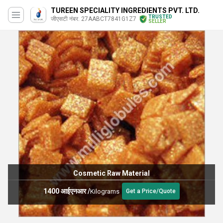
TUREEN SPECIALITY INGREDIENTS PVT. LTD.
TRUSTED
जीएसटी नंबर. 27AABCT7841G1Z7
SELLER
Cosmetic Raw Material
1400 आईएनआर
/
Kilograms
Get a Price/Quote