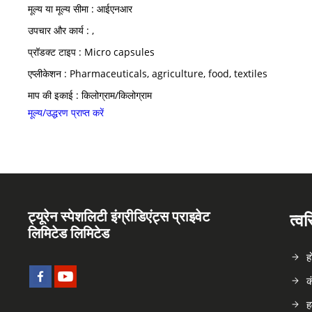
मूल्य या मूल्य सीमा : आईएनआर
उपचार और कार्य : ,
प्रॉडक्ट टाइप : Micro capsules
एप्लीकेशन : Pharmaceuticals, agriculture, food, textiles
माप की इकाई : किलोग्राम/किलोग्राम
मूल्य/उद्धरण प्राप्त करें
ट्यूरेन स्पेशलिटी इंग्रीडिएंट्स प्राइवेट
त्व
लिमिटेड लिमिटेड
ह
क
ह