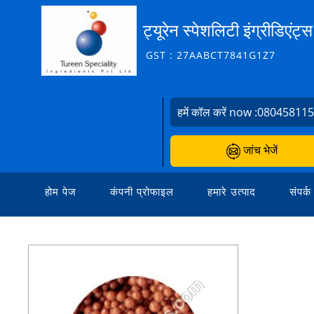
ट्यूरेन स्पेशलिटी इंग्रीडिएंट
GST : 27AABCT7841G1Z7
हमें कॉल करें now :
08045811
जांच भेजें
होम पेज
कंपनी प्रोफाइल
हमारे उत्पाद
संपर्क